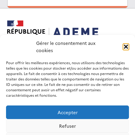
Gérer le consentement aux
cookies
Ce site internet a été pensé et développé avec un
Pour offrir les meilleures expériences, nous utilisons des technologies
objectif d’éco-conception.
telles que les cookies pour stocker et/ou accéder aux informations des
SUIVEZ-NOUS
LIENS UTILES
appareils. Le fait de consentir à ces technologies nous permettra de
traiter des données telles que le comportement de navigation ou les
LinkedIn
Contactez-nous
ID uniques sur ce site. Le fait de ne pas consentir ou de retirer son
consentement peut avoir un effet négatif sur certaines
Nous rejoindre
Site de l’ADEME
caractéristiques et fonctions.
France 2030
Accepter
Refuser
Mentions Légales