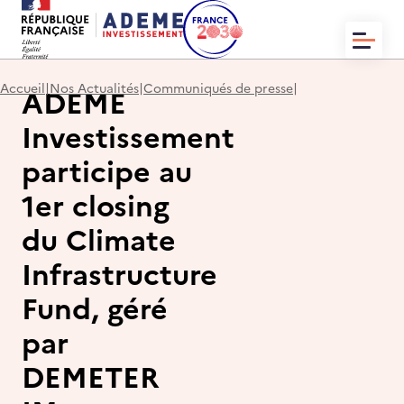
ACCUEIL
Accueil
|
Nos Actualités
|
Communiqués de presse
|
ADEME
QUI SOMMES-NOUS ?
ACTUALITÉS
Investissement
NOS TRANSACTIONS
CONTACT
participe au
1er closing
du Climate
Infrastructure
EN
FR
Fund, géré
par
DEMETER